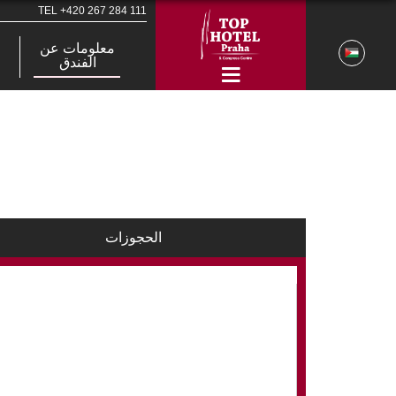
TEL
+420 267 284 111
معلومات عن
الفندق
الحجوزات