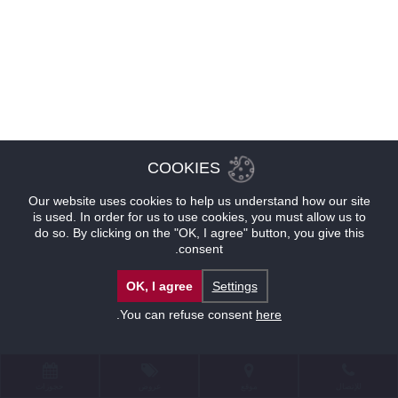
COOKIES
Our website uses cookies to help us understand how our site
is used. In order for us to use cookies, you must allow us to
do so. By clicking on the "OK, I agree" button, you give this
consent.
OK, I agree
Settings
.
You can refuse consent
here
للإتصال
موقع
عروض
حجوزات