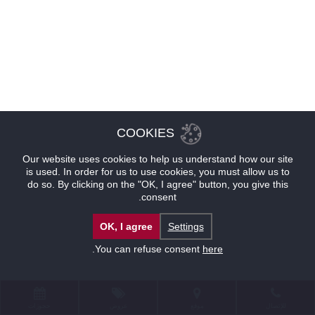
COOKIES
Our website uses cookies to help us understand how our site
is used. In order for us to use cookies, you must allow us to
do so. By clicking on the "OK, I agree" button, you give this
consent.
OK, I agree
Settings
.
You can refuse consent
here
للإتصال
موقع
عروض
حجوزات