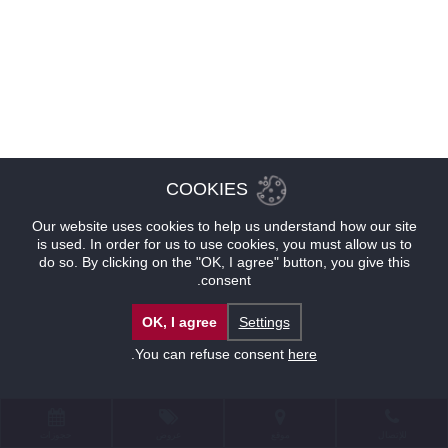
COOKIES
Our website uses cookies to help us understand how our site
is used. In order for us to use cookies, you must allow us to
do so. By clicking on the "OK, I agree" button, you give this
consent.
OK, I agree
Settings
.
You can refuse consent
here
للإتصال
موقع
عروض
حجوزات