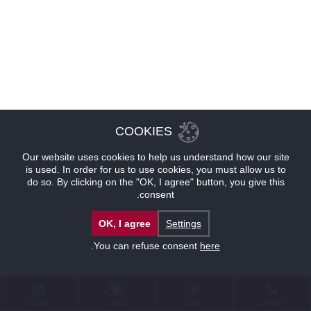
COOKIES
Our website uses cookies to help us understand how our site
is used. In order for us to use cookies, you must allow us to
do so. By clicking on the "OK, I agree" button, you give this
consent.
OK, I agree
Settings
.
You can refuse consent
here
للإتصال
موقع
عروض
حجوزات