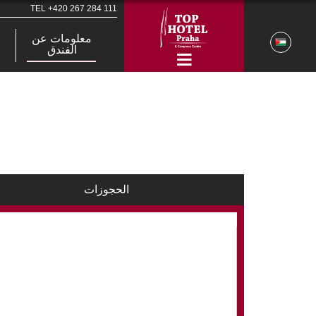
TEL
+420 267 284 111
معلومات عن
الفندق
الحجوزات