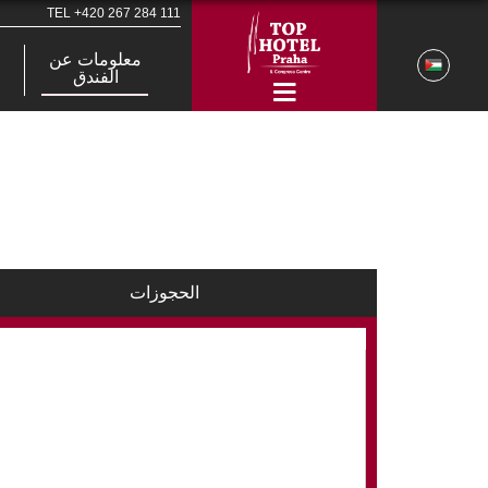
TEL
+420 267 284 111
معلومات عن
الفندق
الحجوزات