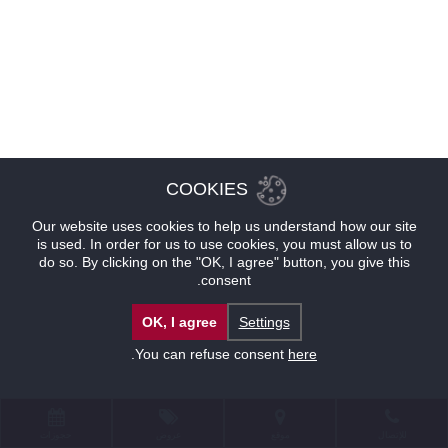
COOKIES
Our website uses cookies to help us understand how our site
is used. In order for us to use cookies, you must allow us to
do so. By clicking on the "OK, I agree" button, you give this
consent.
OK, I agree
Settings
.
You can refuse consent
here
للإتصال
موقع
عروض
حجوزات