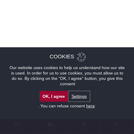
COOKIES
Our website uses cookies to help us understand how our site
is used. In order for us to use cookies, you must allow us to
do so. By clicking on the "OK, I agree" button, you give this
consent.
OK, I agree
Settings
.
You can refuse consent
here
للإتصال
موقع
عروض
حجوزات