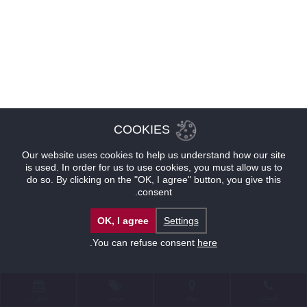
COOKIES
Our website uses cookies to help us understand how our site
is used. In order for us to use cookies, you must allow us to
do so. By clicking on the "OK, I agree" button, you give this
consent.
OK, I agree
Settings
.
You can refuse consent
here
للإتصال
موقع
عروض
حجوزات