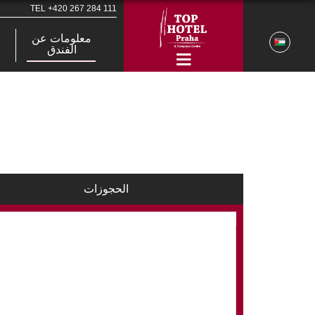
TEL
+420 267 284 111
معلومات عن
الفندق
الحجوزات