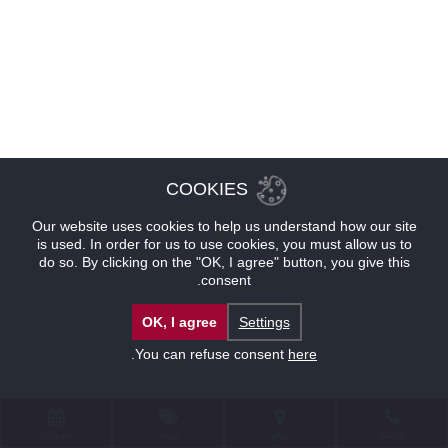
COOKIES
Our website uses cookies to help us understand how our site
is used. In order for us to use cookies, you must allow us to
do so. By clicking on the "OK, I agree" button, you give this
consent.
OK, I agree
Settings
.
You can refuse consent
here
للإتصال
موقع
عروض
حجوزات