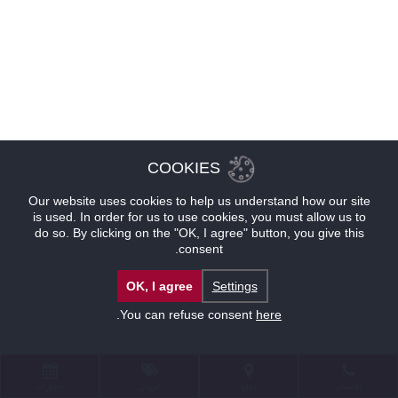
COOKIES
Our website uses cookies to help us understand how our site
is used. In order for us to use cookies, you must allow us to
do so. By clicking on the "OK, I agree" button, you give this
consent.
OK, I agree
Settings
.
You can refuse consent
here
للإتصال
موقع
عروض
حجوزات