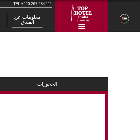
TEL
+420 267 284 111
معلومات عن
الفندق
الحجوزات