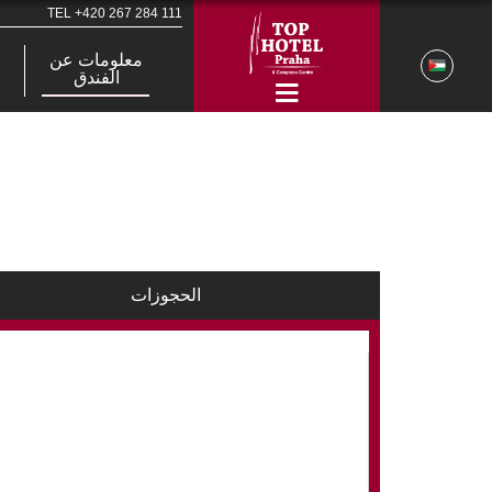
TEL
+420 267 284 111
معلومات عن
الفندق
الحجوزات