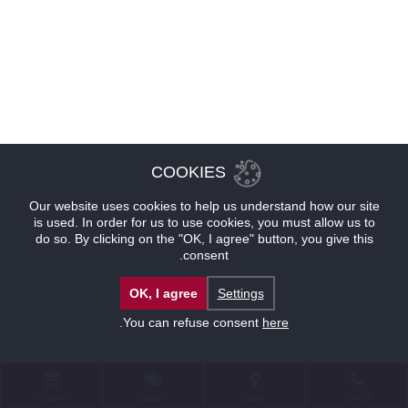
COOKIES
Our website uses cookies to help us understand how our site
is used. In order for us to use cookies, you must allow us to
do so. By clicking on the "OK, I agree" button, you give this
consent.
OK, I agree
Settings
.
You can refuse consent
here
للإتصال
موقع
عروض
حجوزات