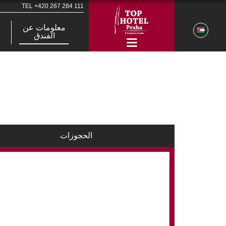
TEL
+420 267 284 111
معلومات عن
الفندق
الحجوزات