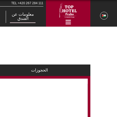
TEL
+420 267 284 111
معلومات عن
الفندق
الحجوزات