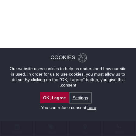
COOKIES
Our website uses cookies to help us understand how our site
is used. In order for us to use cookies, you must allow us to
do so. By clicking on the "OK, I agree" button, you give this
consent.
OK, I agree
Settings
.
You can refuse consent
here
للإتصال
موقع
عروض
حجوزات