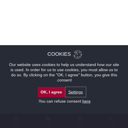
COOKIES
Our website uses cookies to help us understand how our site
is used. In order for us to use cookies, you must allow us to
do so. By clicking on the "OK, I agree" button, you give this
consent.
OK, I agree
Settings
.
You can refuse consent
here
للإتصال
موقع
عروض
حجوزات