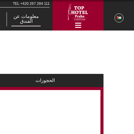
TEL
+420 267 284 111
معلومات عن
الفندق
الحجوزات