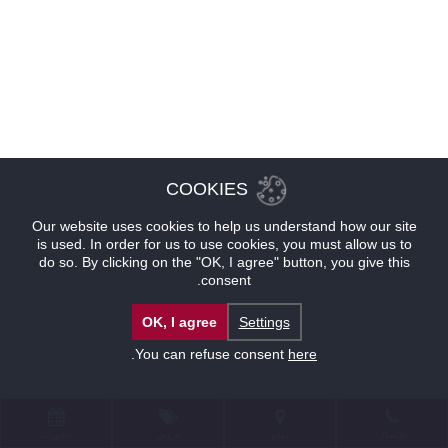
COOKIES
Our website uses cookies to help us understand how our site
is used. In order for us to use cookies, you must allow us to
do so. By clicking on the "OK, I agree" button, you give this
consent.
OK, I agree
Settings
.
You can refuse consent
here
للإتصال
موقع
عروض
حجوزات