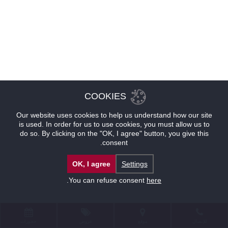
COOKIES
Our website uses cookies to help us understand how our site
is used. In order for us to use cookies, you must allow us to
do so. By clicking on the "OK, I agree" button, you give this
consent.
OK, I agree
Settings
.
You can refuse consent
here
للإتصال
موقع
عروض
حجوزات