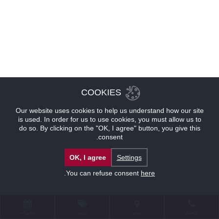
COOKIES
Our website uses cookies to help us understand how our site
is used. In order for us to use cookies, you must allow us to
do so. By clicking on the "OK, I agree" button, you give this
consent.
OK, I agree
Settings
.
You can refuse consent
here
للإتصال
موقع
عروض
حجوزات