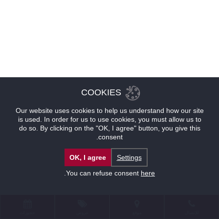
COOKIES
Our website uses cookies to help us understand how our site
is used. In order for us to use cookies, you must allow us to
do so. By clicking on the "OK, I agree" button, you give this
consent.
OK, I agree
Settings
.
You can refuse consent
here
للإتصال
موقع
عروض
حجوزات