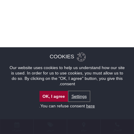
COOKIES
Our website uses cookies to help us understand how our site
is used. In order for us to use cookies, you must allow us to
do so. By clicking on the "OK, I agree" button, you give this
consent.
OK, I agree
Settings
.
You can refuse consent
here
للإتصال
موقع
عروض
حجوزات