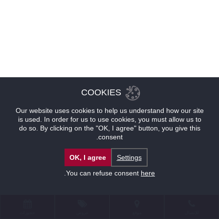
COOKIES
Our website uses cookies to help us understand how our site
is used. In order for us to use cookies, you must allow us to
do so. By clicking on the "OK, I agree" button, you give this
consent.
OK, I agree
Settings
.
You can refuse consent
here
للإتصال
موقع
عروض
حجوزات