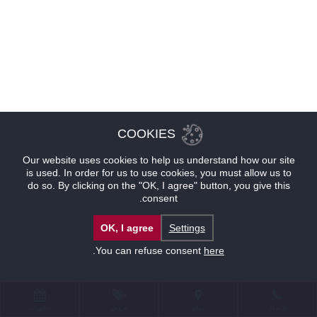
COOKIES
Our website uses cookies to help us understand how our site
is used. In order for us to use cookies, you must allow us to
do so. By clicking on the "OK, I agree" button, you give this
consent.
OK, I agree
Settings
.
You can refuse consent
here
للإتصال
موقع
عروض
حجوزات