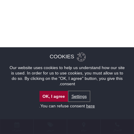
COOKIES
Our website uses cookies to help us understand how our site
is used. In order for us to use cookies, you must allow us to
do so. By clicking on the "OK, I agree" button, you give this
consent.
OK, I agree
Settings
.
You can refuse consent
here
للإتصال
موقع
عروض
حجوزات