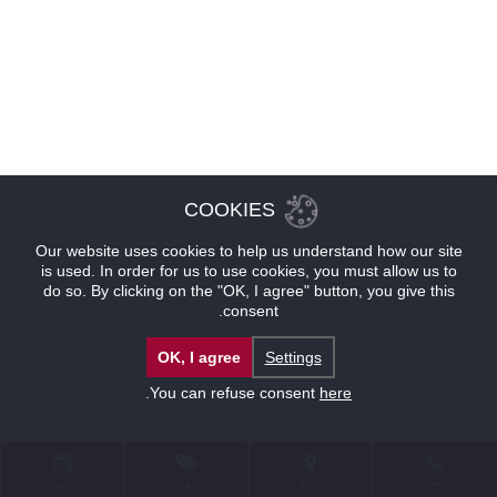
COOKIES
Our website uses cookies to help us understand how our site
is used. In order for us to use cookies, you must allow us to
do so. By clicking on the "OK, I agree" button, you give this
consent.
OK, I agree
Settings
.
You can refuse consent
here
للإتصال
موقع
عروض
حجوزات