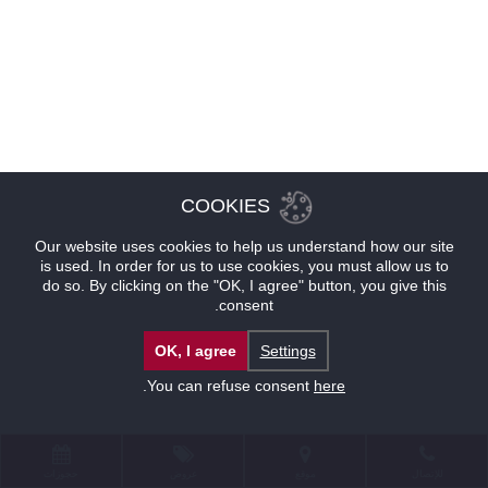
COOKIES
Our website uses cookies to help us understand how our site
is used. In order for us to use cookies, you must allow us to
do so. By clicking on the "OK, I agree" button, you give this
consent.
OK, I agree
Settings
.
You can refuse consent
here
للإتصال
موقع
عروض
حجوزات