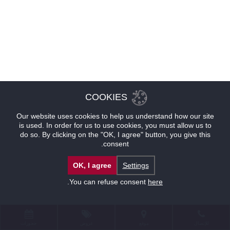
COOKIES
Our website uses cookies to help us understand how our site
is used. In order for us to use cookies, you must allow us to
do so. By clicking on the "OK, I agree" button, you give this
consent.
OK, I agree
Settings
.
You can refuse consent
here
للإتصال
موقع
عروض
حجوزات