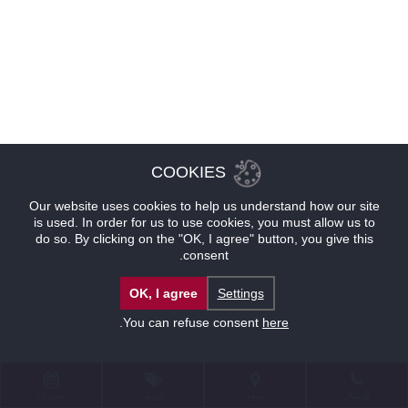
COOKIES
Our website uses cookies to help us understand how our site
is used. In order for us to use cookies, you must allow us to
do so. By clicking on the "OK, I agree" button, you give this
consent.
OK, I agree
Settings
.
You can refuse consent
here
للإتصال
موقع
عروض
حجوزات