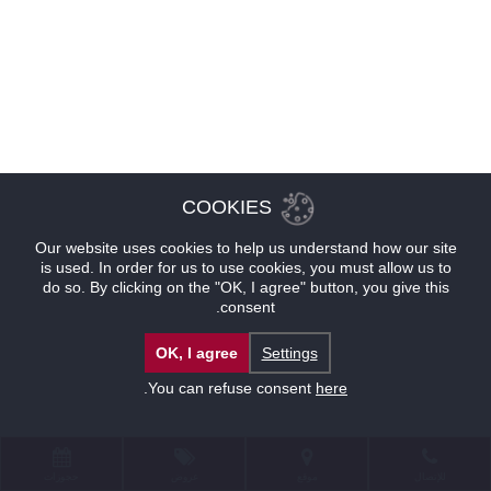
COOKIES
Our website uses cookies to help us understand how our site
is used. In order for us to use cookies, you must allow us to
do so. By clicking on the "OK, I agree" button, you give this
consent.
OK, I agree
Settings
.
You can refuse consent
here
للإتصال
موقع
عروض
حجوزات