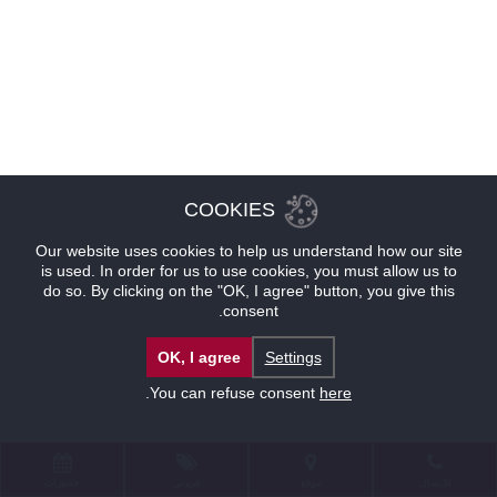
COOKIES
Our website uses cookies to help us understand how our site
is used. In order for us to use cookies, you must allow us to
do so. By clicking on the "OK, I agree" button, you give this
consent.
OK, I agree
Settings
.
You can refuse consent
here
للإتصال
موقع
عروض
حجوزات