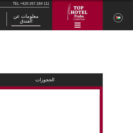
TEL
+420 267 284 111
معلومات عن
الفندق
الحجوزات