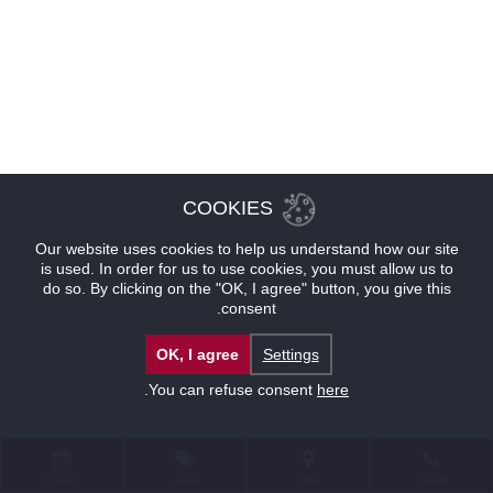
COOKIES
Our website uses cookies to help us understand how our site
is used. In order for us to use cookies, you must allow us to
do so. By clicking on the "OK, I agree" button, you give this
consent.
OK, I agree
Settings
.
You can refuse consent
here
للإتصال
موقع
عروض
حجوزات