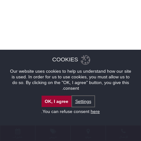
COOKIES
Our website uses cookies to help us understand how our site
is used. In order for us to use cookies, you must allow us to
do so. By clicking on the "OK, I agree" button, you give this
consent.
OK, I agree
Settings
.
You can refuse consent
here
للإتصال
موقع
عروض
حجوزات