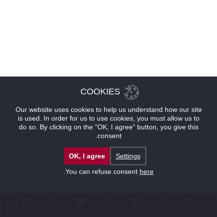
COOKIES
Our website uses cookies to help us understand how our site
is used. In order for us to use cookies, you must allow us to
do so. By clicking on the "OK, I agree" button, you give this
consent.
OK, I agree
Settings
.
You can refuse consent
here
للإتصال
موقع
عروض
حجوزات