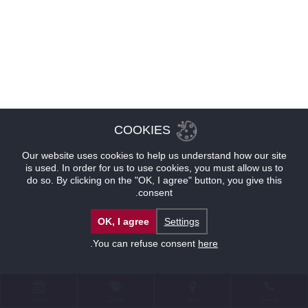
COOKIES
Our website uses cookies to help us understand how our site
is used. In order for us to use cookies, you must allow us to
do so. By clicking on the "OK, I agree" button, you give this
consent.
OK, I agree
Settings
.
You can refuse consent
here
للإتصال
موقع
عروض
حجوزات