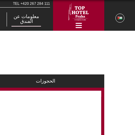
TEL
+420 267 284 111
معلومات عن
الفندق
الحجوزات