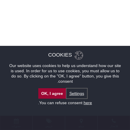
COOKIES
Our website uses cookies to help us understand how our site
is used. In order for us to use cookies, you must allow us to
do so. By clicking on the "OK, I agree" button, you give this
consent.
OK, I agree
Settings
.
You can refuse consent
here
للإتصال
موقع
عروض
حجوزات