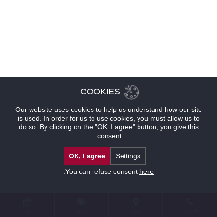
COOKIES
Our website uses cookies to help us understand how our site
is used. In order for us to use cookies, you must allow us to
do so. By clicking on the "OK, I agree" button, you give this
consent.
OK, I agree
Settings
.
You can refuse consent
here
للإتصال
موقع
عروض
حجوزات