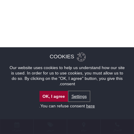
COOKIES
Our website uses cookies to help us understand how our site
is used. In order for us to use cookies, you must allow us to
do so. By clicking on the "OK, I agree" button, you give this
consent.
OK, I agree
Settings
.
You can refuse consent
here
للإتصال
موقع
عروض
حجوزات