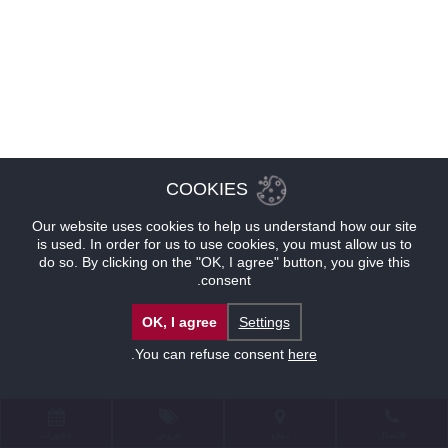
COOKIES
Our website uses cookies to help us understand how our site
is used. In order for us to use cookies, you must allow us to
do so. By clicking on the "OK, I agree" button, you give this
consent.
OK, I agree
Settings
.
You can refuse consent
here
للإتصال
موقع
عروض
حجوزات