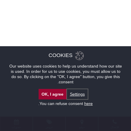
COOKIES
Our website uses cookies to help us understand how our site
is used. In order for us to use cookies, you must allow us to
do so. By clicking on the "OK, I agree" button, you give this
consent.
OK, I agree
Settings
.
You can refuse consent
here
للإتصال
موقع
عروض
حجوزات