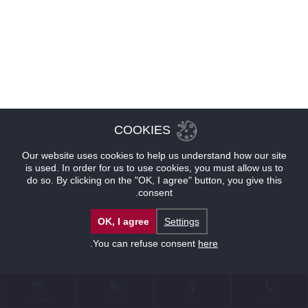
COOKIES
Our website uses cookies to help us understand how our site
is used. In order for us to use cookies, you must allow us to
do so. By clicking on the "OK, I agree" button, you give this
consent.
OK, I agree
Settings
.
You can refuse consent
here
للإتصال
موقع
عروض
حجوزات