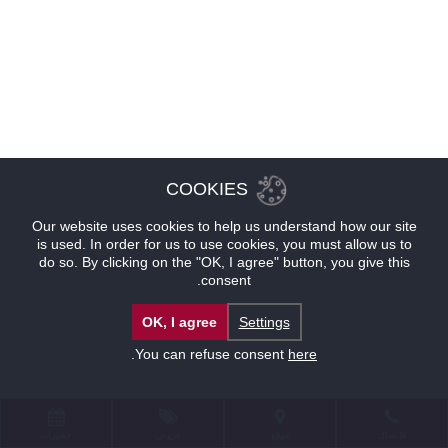
COOKIES
Our website uses cookies to help us understand how our site
is used. In order for us to use cookies, you must allow us to
do so. By clicking on the "OK, I agree" button, you give this
consent.
OK, I agree
Settings
.
You can refuse consent
here
للإتصال
موقع
عروض
حجوزات