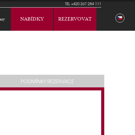
TEL
+420 267 284 111
NABÍDKY
REZERVOVAT
azy
PODMÍNKY REZERVACE