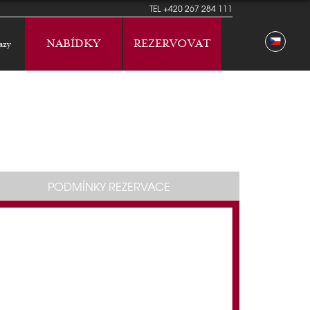
TEL
+420 267 284 111
NABÍDKY
REZERVOVAT
azy
PODMÍNKY REZERVACE